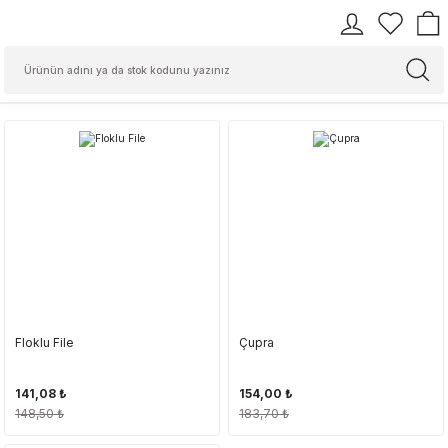
Floklu File
Çupra
141,08 ₺
154,00 ₺
148,50 ₺
183,70 ₺