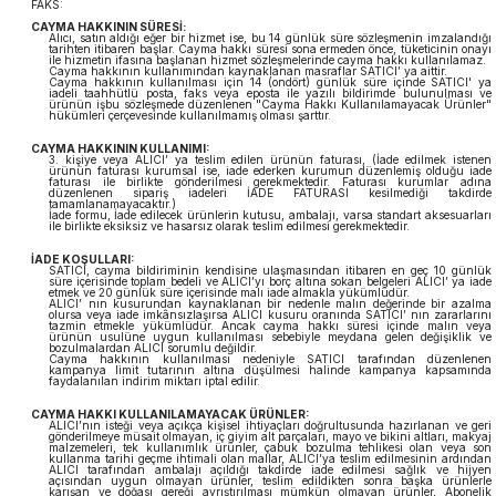
FAKS:
CAYMA HAKKININ SÜRESİ:
Alıcı, satın aldığı eğer bir hizmet ise, bu 14 günlük süre sözleşmenin imzalandığı
tarihten itibaren başlar. Cayma hakkı süresi sona ermeden önce, tüketicinin onayı
ile hizmetin ifasına başlanan hizmet sözleşmelerinde cayma hakkı kullanılamaz.
Cayma hakkının kullanımından kaynaklanan masraflar SATICI’ ya aittir.
Cayma hakkının kullanılması için 14 (ondört) günlük süre içinde SATICI' ya
iadeli taahhütlü posta, faks veya eposta ile yazılı bildirimde bulunulması ve
ürünün işbu sözleşmede düzenlenen "Cayma Hakkı Kullanılamayacak Ürünler"
hükümleri çerçevesinde kullanılmamış olması şarttır.
CAYMA HAKKININ KULLANIMI:
3. kişiye veya ALICI’ ya teslim edilen ürünün faturası, (İade edilmek istenen
ürünün faturası kurumsal ise, iade ederken kurumun düzenlemiş olduğu iade
faturası ile birlikte gönderilmesi gerekmektedir. Faturası kurumlar adına
düzenlenen sipariş iadeleri İADE FATURASI kesilmediği takdirde
tamamlanamayacaktır.)
İade formu, İade edilecek ürünlerin kutusu, ambalajı, varsa standart aksesuarları
ile birlikte eksiksiz ve hasarsız olarak teslim edilmesi gerekmektedir.
İADE KOŞULLARI:
SATICI, cayma bildiriminin kendisine ulaşmasından itibaren en geç 10 günlük
süre içerisinde toplam bedeli ve ALICI’yı borç altına sokan belgeleri ALICI’ ya iade
etmek ve 20 günlük süre içerisinde malı iade almakla yükümlüdür.
ALICI’ nın kusurundan kaynaklanan bir nedenle malın değerinde bir azalma
olursa veya iade imkânsızlaşırsa ALICI kusuru oranında SATICI’ nın zararlarını
tazmin etmekle yükümlüdür. Ancak cayma hakkı süresi içinde malın veya
ürünün usulüne uygun kullanılması sebebiyle meydana gelen değişiklik ve
bozulmalardan ALICI sorumlu değildir.
Cayma hakkının kullanılması nedeniyle SATICI tarafından düzenlenen
kampanya limit tutarının altına düşülmesi halinde kampanya kapsamında
faydalanılan indirim miktarı iptal edilir.
CAYMA HAKKI KULLANILAMAYACAK ÜRÜNLER:
ALICI’nın isteği veya açıkça kişisel ihtiyaçları doğrultusunda hazırlanan ve geri
gönderilmeye müsait olmayan, iç giyim alt parçaları, mayo ve bikini altları, makyaj
malzemeleri, tek kullanımlık ürünler, çabuk bozulma tehlikesi olan veya son
kullanma tarihi geçme ihtimali olan mallar, ALICI’ya teslim edilmesinin ardından
ALICI tarafından ambalajı açıldığı takdirde iade edilmesi sağlık ve hijyen
açısından uygun olmayan ürünler, teslim edildikten sonra başka ürünlerle
karışan ve doğası gereği ayrıştırılması mümkün olmayan ürünler, Abonelik