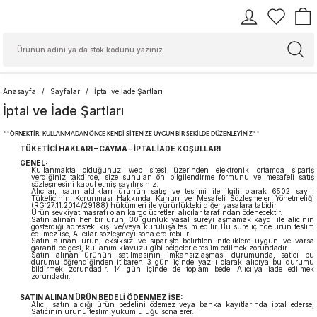
Anasayfa
Sayfalar
İptal ve İade Şartları
İptal ve İade Şartları
**ÖRNEKTİR. KULLANMADAN ÖNCE KENDİ SİTENİZE UYGUN BİR ŞEKİLDE DÜZENLEYİNİZ**
TÜKETİCİ HAKLARI – CAYMA – İPTAL İADE KOŞULLARI
GENEL:
Kullanmakta olduğunuz web sitesi üzerinden elektronik ortamda sipariş
verdiğiniz takdirde, size sunulan ön bilgilendirme formunu ve mesafeli satış
sözleşmesini kabul etmiş sayılırsınız.
Alıcılar, satın aldıkları ürünün satış ve teslimi ile ilgili olarak 6502 sayılı
Tüketicinin Korunması Hakkında Kanun ve Mesafeli Sözleşmeler Yönetmeliği
(RG:27.11.2014/29188) hükümleri ile yürürlükteki diğer yasalara tabidir.
Ürün sevkiyat masrafı olan kargo ücretleri alıcılar tarafından ödenecektir.
Satın alınan her bir ürün, 30 günlük yasal süreyi aşmamak kaydı ile alıcının
gösterdiği adresteki kişi ve/veya kuruluşa teslim edilir. Bu süre içinde ürün teslim
edilmez ise, Alıcılar sözleşmeyi sona erdirebilir.
Satın alınan ürün, eksiksiz ve siparişte belirtilen niteliklere uygun ve varsa
garanti belgesi, kullanım klavuzu gibi belgelerle teslim edilmek zorundadır.
Satın alınan ürünün satılmasının imkansızlaşması durumunda, satıcı bu
durumu öğrendiğinden itibaren 3 gün içinde yazılı olarak alıcıya bu durumu
bildirmek zorundadır. 14 gün içinde de toplam bedel Alıcı’ya iade edilmek
zorundadır.
SATIN ALINAN ÜRÜN BEDELİ ÖDENMEZ İSE:
Alıcı, satın aldığı ürün bedelini ödemez veya banka kayıtlarında iptal ederse,
Satıcının ürünü teslim yükümlülüğü sona erer.