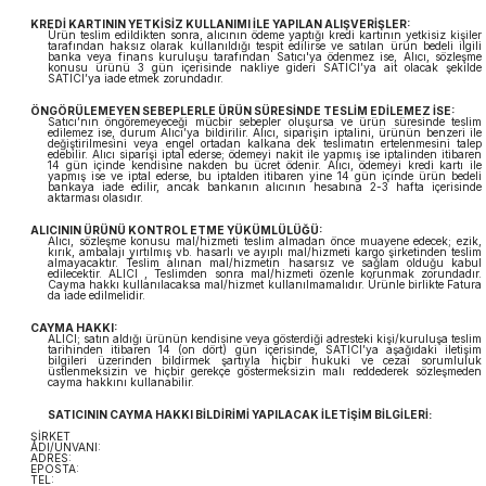
KREDİ KARTININ YETKİSİZ KULLANIMI İLE YAPILAN ALIŞVERİŞLER:
Ürün teslim edildikten sonra, alıcının ödeme yaptığı kredi kartının yetkisiz kişiler
tarafından haksız olarak kullanıldığı tespit edilirse ve satılan ürün bedeli ilgili
banka veya finans kuruluşu tarafından Satıcı'ya ödenmez ise, Alıcı, sözleşme
konusu ürünü 3 gün içerisinde nakliye gideri SATICI’ya ait olacak şekilde
SATICI’ya iade etmek zorundadır.
ÖNGÖRÜLEMEYEN SEBEPLERLE ÜRÜN SÜRESİNDE TESLİM EDİLEMEZ İSE:
Satıcı’nın öngöremeyeceği mücbir sebepler oluşursa ve ürün süresinde teslim
edilemez ise, durum Alıcı’ya bildirilir. Alıcı, siparişin iptalini, ürünün benzeri ile
değiştirilmesini veya engel ortadan kalkana dek teslimatın ertelenmesini talep
edebilir. Alıcı siparişi iptal ederse; ödemeyi nakit ile yapmış ise iptalinden itibaren
14 gün içinde kendisine nakden bu ücret ödenir. Alıcı, ödemeyi kredi kartı ile
yapmış ise ve iptal ederse, bu iptalden itibaren yine 14 gün içinde ürün bedeli
bankaya iade edilir, ancak bankanın alıcının hesabına 2-3 hafta içerisinde
aktarması olasıdır.
ALICININ ÜRÜNÜ KONTROL ETME YÜKÜMLÜLÜĞÜ:
Alıcı, sözleşme konusu mal/hizmeti teslim almadan önce muayene edecek; ezik,
kırık, ambalajı yırtılmış vb. hasarlı ve ayıplı mal/hizmeti kargo şirketinden teslim
almayacaktır. Teslim alınan mal/hizmetin hasarsız ve sağlam olduğu kabul
edilecektir. ALICI , Teslimden sonra mal/hizmeti özenle korunmak zorundadır.
Cayma hakkı kullanılacaksa mal/hizmet kullanılmamalıdır. Ürünle birlikte Fatura
da iade edilmelidir.
CAYMA HAKKI:
ALICI; satın aldığı ürünün kendisine veya gösterdiği adresteki kişi/kuruluşa teslim
tarihinden itibaren 14 (on dört) gün içerisinde, SATICI’ya aşağıdaki iletişim
bilgileri üzerinden bildirmek şartıyla hiçbir hukuki ve cezai sorumluluk
üstlenmeksizin ve hiçbir gerekçe göstermeksizin malı reddederek sözleşmeden
cayma hakkını kullanabilir.
SATICININ CAYMA HAKKI BİLDİRİMİ YAPILACAK İLETİŞİM BİLGİLERİ:
ŞİRKET
ADI/UNVANI:
ADRES:
EPOSTA:
TEL: