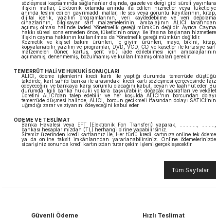
sözleşmesi kapsamında sağlananlar dışında, gazete ve dergi gibi süreli yayınlara
ilişkin mallar, Elektronik ortamda anında ifa edilen hizmetler veya tüketiciye
anında teslim edilen gayrimaddi mallar, ile ses veya görüntü kayıtlarının, kitap,
dijital içerik, yazılım programlarının, veri kaydedebilme ve veri depolama
cihazlarının, bilgisayar sarf malzemelerinin, ambalajının ALICI tarafından
açılmış olması halinde iadesi Yönetmelik gereği mümkün değildir. Ayrıca Cayma
hakkı süresi sona ermeden önce, tüketicinin onayı ile ifasına başlanan hizmetlere
ilişkin cayma hakkının kullanılması da Yönetmelik gereği mümkün değildir.
Kozmetik ve kişisel bakım ürünleri, iç giyim ürünleri, mayo, bikini, kitap,
kopyalanabilir yazılım ve programlar, DVD, VCD, CD ve kasetler ile kırtasiye sarf
malzemeleri (toner, kartuş, şerit vb.) iade edilebilmesi için ambalajlarının
açılmamış, denenmemiş, bozulmamış ve kullanılmamış olmaları gerekir.
TEMERRÜT HALİ VE HUKUKİ SONUÇLARI
ALICI, ödeme işlemlerini kredi kartı ile yaptığı durumda temerrüde düştüğü
takdirde, kart sahibi banka ile arasındaki kredi kartı sözleşmesi çerçevesinde faiz
ödeyeceğini ve bankaya karşı sorumlu olacağını kabul, beyan ve taahhüt eder. Bu
durumda ilgili banka hukuki yollara başvurabilir; doğacak masrafları ve vekâlet
ücretini ALICI’dan talep edebilir ve her koşulda ALICI’nın borcundan dolayı
temerrüde düşmesi halinde, ALICI, borcun gecikmeli ifasından dolayı SATICI’nın
uğradığı zarar ve ziyanını ödeyeceğini kabul eder.
ÖDEME VE TESLİMAT
Banka Havalesi veya EFT (Elektronik Fon Transferi) yaparak, ............, .........,
bankası hesaplarımızdan (TL) herhangi birine yapabilirsiniz.
Sitemiz üzerinden kredi kartlarınız ile, Her türlü kredi kartınıza online tek ödeme
ya da online taksit imkânlarından yararlanabilirsiniz. Online ödemelerinizde
siparişiniz sonunda kredi kartınızdan tutar çekim işlemi gerçekleşecektir.
Tüm Sayfalar
Güvenli Ödeme
Hızlı Teslimat