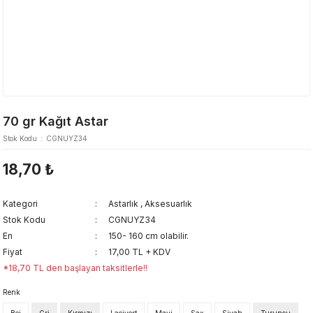
70 gr Kağıt Astar
Stok Kodu
CGNUYZ34
18,70 ₺
Kategori
Astarlık
,
Aksesuarlık
Stok Kodu
CGNUYZ34
En
150- 160 cm olabilir.
Fiyat
17,00 TL + KDV
*18,70 TL den başlayan taksitlerle!!
Renk