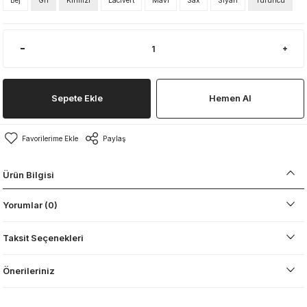
Bej
Gri
Kırmızı
Lacivert
Mavi
Sax
Siyah
Turuncu
Sepete Ekle
Hemen Al
Paylaş
Ürün Bilgisi
Yorumlar (0)
Taksit Seçenekleri
Önerileriniz