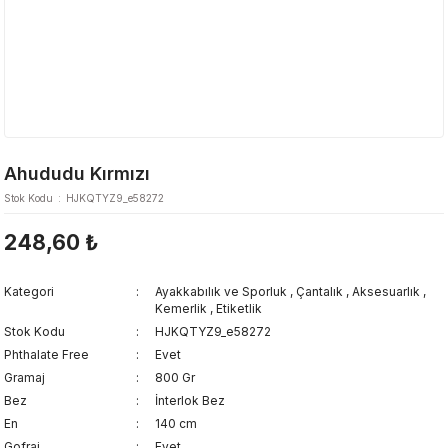
Ahududu Kırmızı
Stok Kodu
HJKQTYZ9_e58272
248,60 ₺
Kategori
Ayakkabılık ve Sporluk
,
Çantalık
,
Aksesuarlık
,
Kemerlik
,
Etiketlik
Stok Kodu
HJKQTYZ9_e58272
Phthalate Free
Evet
Gramaj
800 Gr
Bez
İnterlok Bez
En
140 cm
Gofraj
Evet