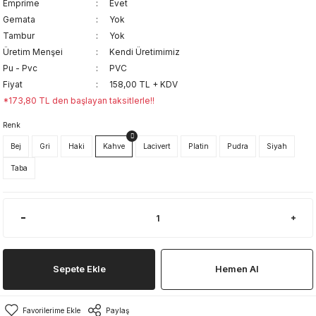
Emprime
Evet
Gemata
Yok
Tambur
Yok
Üretim Menşei
Kendi Üretimimiz
Pu - Pvc
PVC
Fiyat
158,00 TL + KDV
*173,80 TL den başlayan taksitlerle!!
Renk
Bej
Gri
Haki
Kahve
Lacivert
Platin
Pudra
Siyah
Taba
Sepete Ekle
Hemen Al
Paylaş