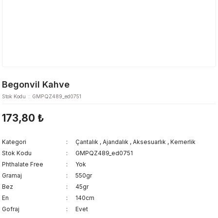
Begonvil Kahve
Stok Kodu
GMPQZ489_ed0751
173,80 ₺
Kategori
Çantalık
,
Ajandalık
,
Aksesuarlık
,
Kemerlik
Stok Kodu
GMPQZ489_ed0751
Phthalate Free
Yok
Gramaj
550gr
Bez
45gr
En
140cm
Gofraj
Evet