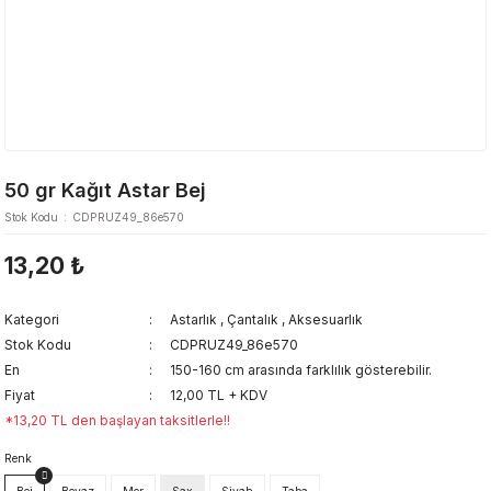
50 gr Kağıt Astar Bej
Stok Kodu
CDPRUZ49_86e570
13,20 ₺
Kategori
Astarlık
,
Çantalık
,
Aksesuarlık
Stok Kodu
CDPRUZ49_86e570
En
150-160 cm arasında farklılık gösterebilir.
Fiyat
12,00 TL + KDV
*13,20 TL den başlayan taksitlerle!!
Renk