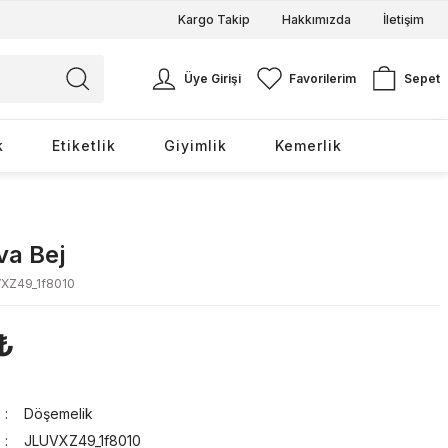
Kargo Takip
Hakkımızda
İletişim
Üye Girişi
Favorilerim
Sepet
k
Etiketlik
Giyimlik
Kemerlik
a Bej
XZ49_1f8010
₺
Döşemelik
JLUVXZ49_1f8010