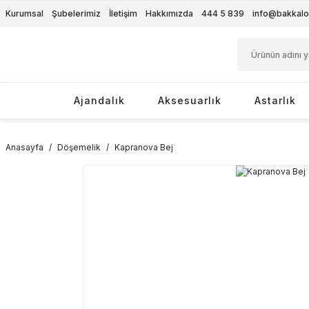
Kurumsal
Şubelerimiz
İletişim
Hakkımızda
444 5 839
info@bakkalo
Ajandalık
Aksesuarlık
Astarlık
Anasayfa
Döşemelik
Kapranova Bej