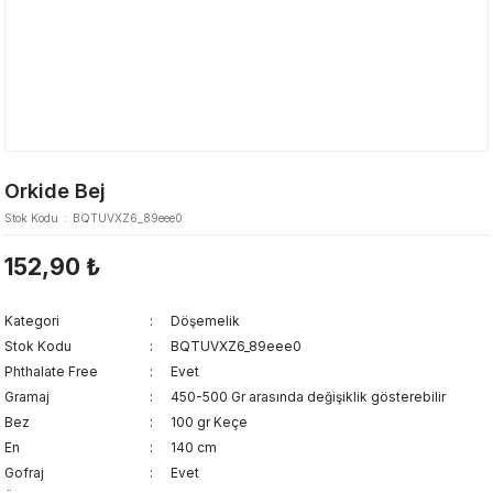
Orkide Bej
Stok Kodu
BQTUVXZ6_89eee0
152,90 ₺
Kategori
Döşemelik
Stok Kodu
BQTUVXZ6_89eee0
Phthalate Free
Evet
Gramaj
450-500 Gr arasında değişiklik gösterebilir
Bez
100 gr Keçe
En
140 cm
Gofraj
Evet