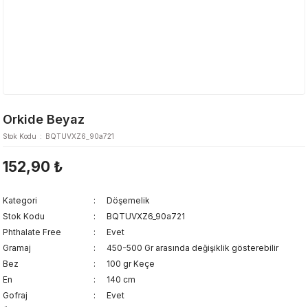
Orkide Beyaz
Stok Kodu
BQTUVXZ6_90a721
152,90 ₺
Kategori
Döşemelik
Stok Kodu
BQTUVXZ6_90a721
Phthalate Free
Evet
Gramaj
450-500 Gr arasında değişiklik gösterebilir
Bez
100 gr Keçe
En
140 cm
Gofraj
Evet