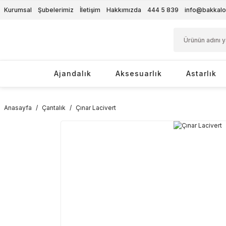
Kurumsal
Şubelerimiz
İletişim
Hakkımızda
444 5 839
info@bakkalo
Ajandalık
Aksesuarlık
Astarlık
Anasayfa
Çantalık
Çınar Lacivert