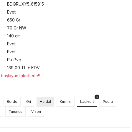
BDQRUXY5_6f5915
Evet
650 Gr
70 Gr NW
140 cm
Evet
Evet
Pu-Pvc
139,00 TL + KDV
aşlayan taksitlerle!!
Bordo
Gri
Hardal
Kırmızı
Lacivert
Pudra
Turuncu
Vizon