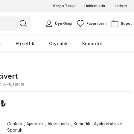
Kargo Takip
Hakkımızda
İletişim
Üye Girişi
Favorilerim
Sepet
k
Etiketlik
Giyimlik
Kemerlik
civert
UXY5_6f5915
 ₺
Çantalık
,
Ajandalık
,
Aksesuarlık
,
Kemerlik
,
Ayakkabılık ve
Sporluk