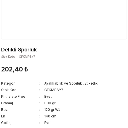
Delikli Sporluk
Stok Kodu
CFKMPSY7
202,40 ₺
Kategori
Ayakkabılık ve Sporluk
,
Etiketlik
Stok Kodu
CFKMPSY7
Phthalate Free
Evet
Gramaj
800 gr
Bez
120 gr WJ
En
140 cm
Gofraj
Evet