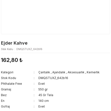
Ejder Kahve
Stok Kodu
DMQSTUXZ_642b16
162,80 ₺
Kategori
Çantalık
,
Ajandalık
,
Aksesuarlık
,
Kemerlik
Stok Kodu
DMQSTUXZ_642b16
Phthalate Free
Evet
Gramaj
550 gr
Bez
45 Gr Tela
En
140 cm
Gofraj
Evet