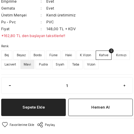
Emprime
Evet
Gemata
Evet
Üretim Menşei
Kendi üretimimiz
Pu - Pvc
PVC
Fiyat
148,00 TL + KDV
*162,80 TL den başlayan taksitlerle!!
Renk
Bej
Beyaz
Bordo
Füme
Haki
K.Vizon
Kahve
Kırmızı
Lacivert
Mavi
Pudra
Siyah
Taba
Vizon
Sepete Ekle
Hemen Al
Paylaş