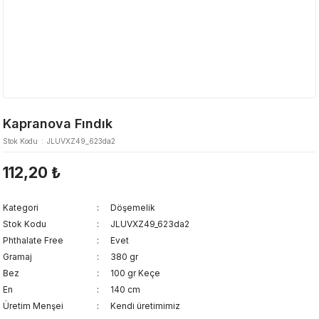
Kapranova Fındık
Stok Kodu
JLUVXZ49_623da2
112,20 ₺
Kategori
Döşemelik
Stok Kodu
JLUVXZ49_623da2
Phthalate Free
Evet
Gramaj
380 gr
Bez
100 gr Keçe
En
140 cm
Üretim Menşei
Kendi üretimimiz