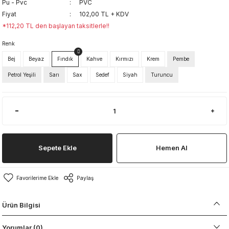
Pu - Pvc
PVC
Fiyat
102,00 TL + KDV
*112,20 TL den başlayan taksitlerle!!
Renk
Bej
Beyaz
Fındık
Kahve
Kırmızı
Krem
Pembe
Petrol Yeşili
Sarı
Sax
Sedef
Siyah
Turuncu
Sepete Ekle
Hemen Al
Paylaş
Ürün Bilgisi
Yorumlar (0)