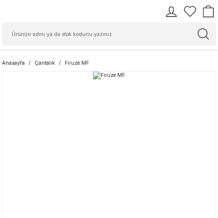
Anasayfa
Çantalık
Firuze MF