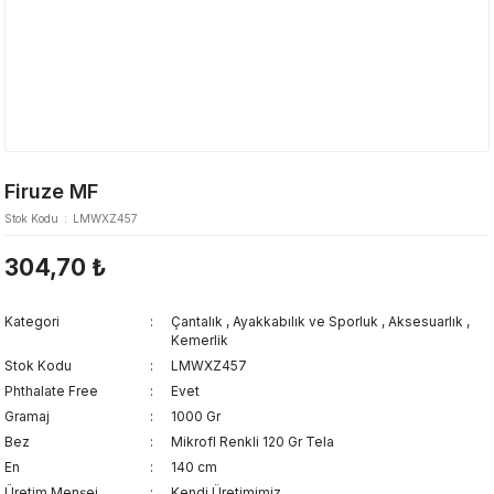
Firuze MF
Stok Kodu
LMWXZ457
304,70 ₺
Kategori
Çantalık
,
Ayakkabılık ve Sporluk
,
Aksesuarlık
,
Kemerlik
Stok Kodu
LMWXZ457
Phthalate Free
Evet
Gramaj
1000 Gr
Bez
Mikrofl Renkli 120 Gr Tela
En
140 cm
Üretim Menşei
Kendi Üretimimiz