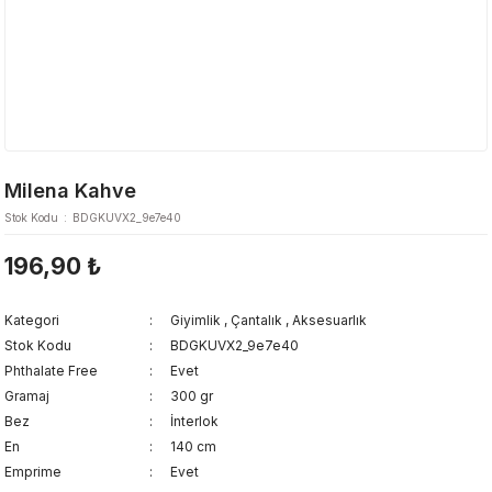
Milena Kahve
Stok Kodu
BDGKUVX2_9e7e40
196,90 ₺
Kategori
Giyimlik
,
Çantalık
,
Aksesuarlık
Stok Kodu
BDGKUVX2_9e7e40
Phthalate Free
Evet
Gramaj
300 gr
Bez
İnterlok
En
140 cm
Emprime
Evet