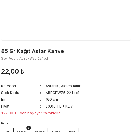
85 Gr Kağıt Astar Kahve
Stok Kodu
ABEGPWZ5_224dc1
22,00 ₺
Kategori
Astarlık
,
Aksesuarlık
Stok Kodu
ABEGPWZ5_224dc1
En
160 cm
Fiyat
20,00 TL + KDV
*22,00 TL den başlayan taksitlerle!!
Renk