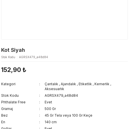
Kot Siyah
Stok Kodu
AGRSX479_a48d84
152,90 ₺
Kategori
Çantalık
,
Ajandalık
,
Etiketlik
,
Kemerlik
,
Aksesuarlık
Stok Kodu
AGRSX479_a48d84
Phthalate Free
Evet
Gramaj
500 Gr
Bez
45 Gr Tela veya 100 Gr Keçe
En
140 cm
Gofraj
Evet