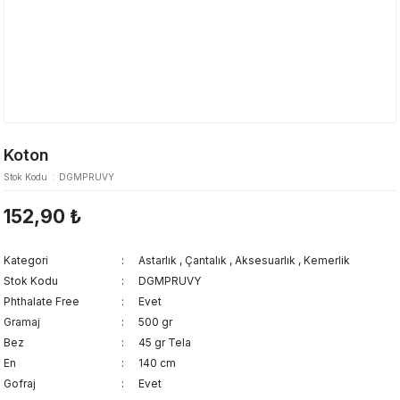
Koton
Stok Kodu
DGMPRUVY
152,90 ₺
Kategori
Astarlık
,
Çantalık
,
Aksesuarlık
,
Kemerlik
Stok Kodu
DGMPRUVY
Phthalate Free
Evet
Gramaj
500 gr
Bez
45 gr Tela
En
140 cm
Gofraj
Evet