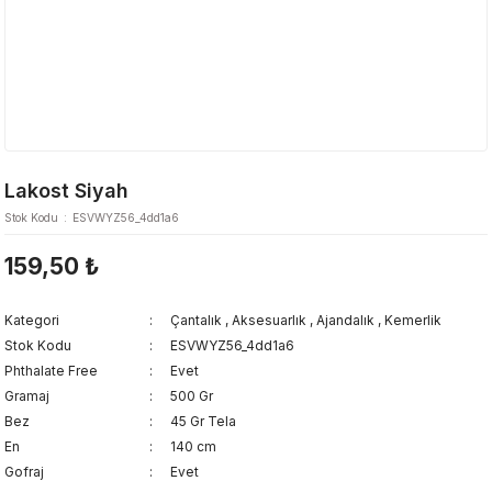
Lakost Siyah
Stok Kodu
ESVWYZ56_4dd1a6
159,50 ₺
Kategori
Çantalık
,
Aksesuarlık
,
Ajandalık
,
Kemerlik
Stok Kodu
ESVWYZ56_4dd1a6
Phthalate Free
Evet
Gramaj
500 Gr
Bez
45 Gr Tela
En
140 cm
Gofraj
Evet