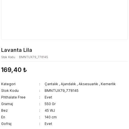
Lavanta Lila
Stok Kodu
BMNTUX79_778145
169,40 ₺
Kategori
Çantalık
,
Ajandalık
,
Aksesuarlık
,
Kemerlik
Stok Kodu
BMNTUX79_778145
Phthalate Free
Evet
Gramaj
550 Gr
Bez
45 WJ
En
140 cm
Gofraj
Evet