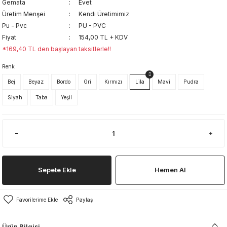
Gemata
Evet
Üretim Menşei
Kendi Üretimimiz
Pu - Pvc
PU - PVC
Fiyat
154,00 TL + KDV
*169,40 TL den başlayan taksitlerle!!
Renk
Bej
Beyaz
Bordo
Gri
Kırmızı
Lila
Mavi
Pudra
Siyah
Taba
Yeşil
Sepete Ekle
Hemen Al
Paylaş
Ürün Bilgisi