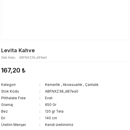
Levita Kahve
Stok Kodu
ABFNXZ38_d87ea0
167,20 ₺
Kategori
Kemerlik
,
Aksesuarlık
,
Çantalık
Stok Kodu
ABFNXZ38_d87ea0
Phthalate Free
Evet
Gramaj
650 Gr
Bez
120 gr Tela
En
140 cm
Üretim Menşei
Kendi üretimimiz