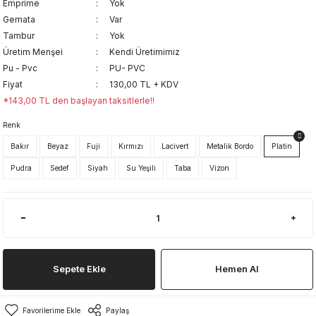
Emprime
Yok
Gemata
Var
Tambur
Yok
Üretim Menşei
Kendi Üretimimiz
Pu - Pvc
PU- PVC
Fiyat
130,00 TL + KDV
*143,00 TL den başlayan taksitlerle!!
Renk
Bakır
Beyaz
Fuji
Kırmızı
Lacivert
Metalik Bordo
Platin
Pudra
Sedef
Siyah
Su Yeşili
Taba
Vizon
Sepete Ekle
Hemen Al
Paylaş