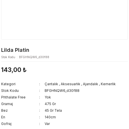
Lilda Platin
Stok Kodu
BFGHNQW6_d30f88
143,00 ₺
Kategori
Çantalık
,
Aksesuarlık
,
Ajandalık
,
Kemerlik
Stok Kodu
BFGHNQW6_d30f88
Phthalate Free
Yok
Gramaj
475 Gr
Bez
45 Gr Tela
En
140cm
Gofraj
Var