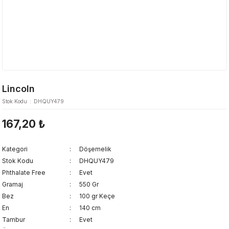
Lincoln
Stok Kodu
DHQUY479
167,20 ₺
Kategori
Döşemelik
Stok Kodu
DHQUY479
Phthalate Free
Evet
Gramaj
550 Gr
Bez
100 gr Keçe
En
140 cm
Tambur
Evet