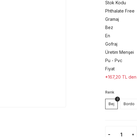
Stok Kodu
Phthalate Free
Gramaj
Bez
En
Gofraj
Üretim Menşei
Pu - Pvc
Fiyat
*167,20 TL den b
Renk
Bej
Bordo