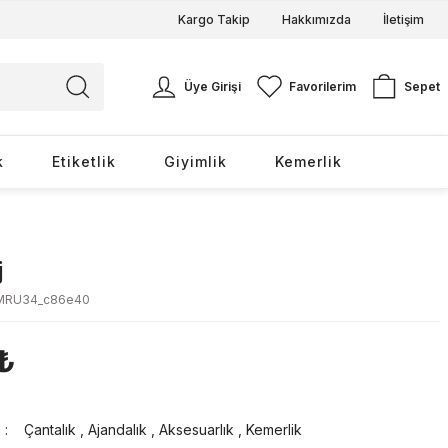
Kargo Takip
Hakkımızda
İletişim
Üye Girişi
Favorilerim
Sepet
k
Etiketlik
Giyimlik
Kemerlik
j
MRU34_c86e40
 ₺
Çantalık
,
Ajandalık
,
Aksesuarlık
,
Kemerlik