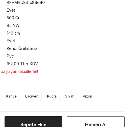
BFHMRU34_c86e40
Evet
500 Gr
45 NW
140 cm
Evet
Kendi Üretimimiz
Pvc
152,00 TL + KDV
aşlayan taksitlerle!!
Kahve
Lacivert
Pudra
Siyah
Vizon
Sepete Ekle
Hemen Al