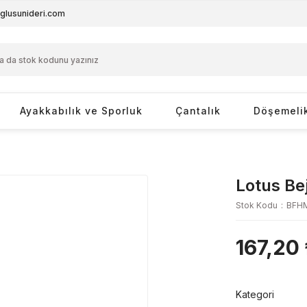
glusunideri.com
Ayakkabılık ve Sporluk
Çantalık
Döşemeli
Lotus Be
Stok Kodu
BFH
167,20
Kategori