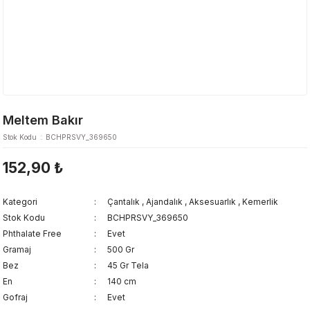
Meltem Bakır
Stok Kodu
BCHPRSVY_369650
152,90 ₺
Kategori
Çantalık
,
Ajandalık
,
Aksesuarlık
,
Kemerlik
Stok Kodu
BCHPRSVY_369650
Phthalate Free
Evet
Gramaj
500 Gr
Bez
45 Gr Tela
En
140 cm
Gofraj
Evet