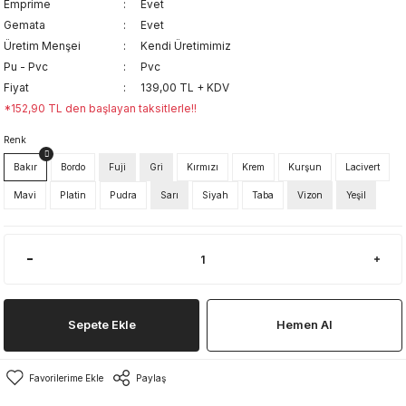
Emprime
Evet
Gemata
Evet
Üretim Menşei
Kendi Üretimimiz
Pu - Pvc
Pvc
Fiyat
139,00 TL + KDV
*152,90 TL den başlayan taksitlerle!!
Renk
Bakır
Bordo
Fuji
Gri
Kırmızı
Krem
Kurşun
Lacivert
Mavi
Platin
Pudra
Sarı
Siyah
Taba
Vizon
Yeşil
Sepete Ekle
Hemen Al
Paylaş