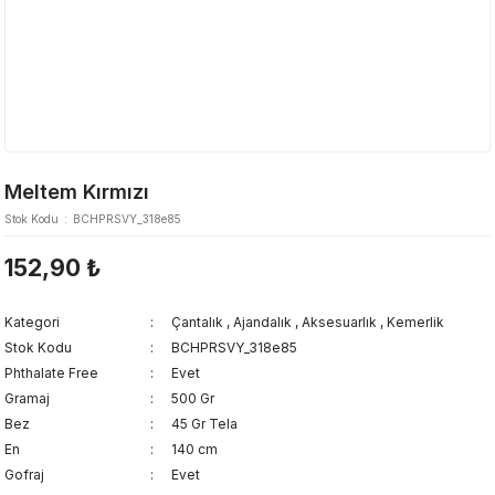
Meltem Kırmızı
Stok Kodu
BCHPRSVY_318e85
152,90 ₺
Kategori
Çantalık
,
Ajandalık
,
Aksesuarlık
,
Kemerlik
Stok Kodu
BCHPRSVY_318e85
Phthalate Free
Evet
Gramaj
500 Gr
Bez
45 Gr Tela
En
140 cm
Gofraj
Evet