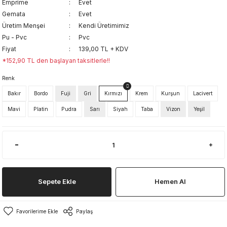
Emprime
Evet
Gemata
Evet
Üretim Menşei
Kendi Üretimimiz
Pu - Pvc
Pvc
Fiyat
139,00 TL + KDV
*152,90 TL den başlayan taksitlerle!!
Renk
Bakır
Bordo
Fuji
Gri
Kırmızı
Krem
Kurşun
Lacivert
Mavi
Platin
Pudra
Sarı
Siyah
Taba
Vizon
Yeşil
Sepete Ekle
Hemen Al
Paylaş