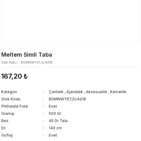
Meltem Simli Taba
Stok Kodu
BGMNWY67_5c4d18
167,20 ₺
Kategori
Çantalık
,
Ajandalık
,
Aksesuarlık
,
Kemerlik
Stok Kodu
BGMNWY67_5c4d18
Phthalate Free
Evet
Gramaj
500 Gr
Bez
45 Gr Tela
En
140 cm
Gofraj
Evet