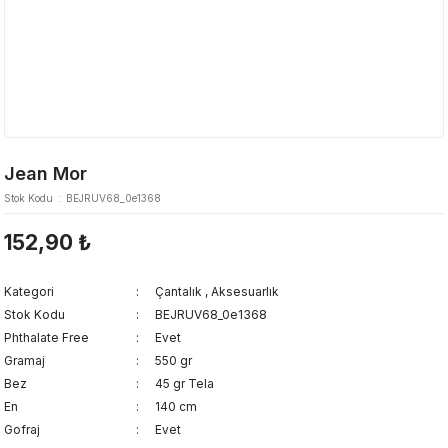
Jean Mor
Stok Kodu
BEJRUV68_0e1368
152,90 ₺
Kategori
Çantalık
,
Aksesuarlık
Stok Kodu
BEJRUV68_0e1368
Phthalate Free
Evet
Gramaj
550 gr
Bez
45 gr Tela
En
140 cm
Gofraj
Evet