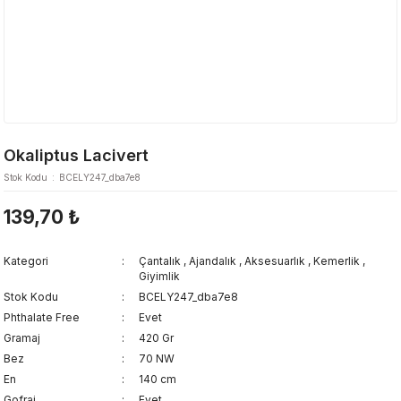
Okaliptus Lacivert
Stok Kodu
BCELY247_dba7e8
139,70 ₺
Kategori
Çantalık
,
Ajandalık
,
Aksesuarlık
,
Kemerlik
,
Giyimlik
Stok Kodu
BCELY247_dba7e8
Phthalate Free
Evet
Gramaj
420 Gr
Bez
70 NW
En
140 cm
Gofraj
Evet