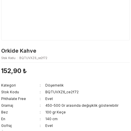
Orkide Kahve
Stok Kodu
BQTUVXZ6_ce2f72
152,90 ₺
Kategori
Döşemelik
Stok Kodu
BQTUVXZ6_ce2f72
Phthalate Free
Evet
Gramaj
450-500 Gr arasında değişiklik gösterebilir
Bez
100 gr Keçe
En
140 cm
Gofraj
Evet