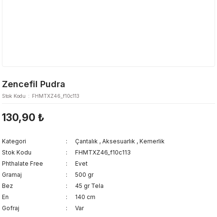
Zencefil Pudra
Stok Kodu
FHMTXZ46_f10c113
130,90 ₺
Kategori
Çantalık
,
Aksesuarlık
,
Kemerlik
Stok Kodu
FHMTXZ46_f10c113
Phthalate Free
Evet
Gramaj
500 gr
Bez
45 gr Tela
En
140 cm
Gofraj
Var