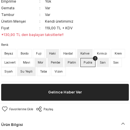
Emprime
Yok
Gemata
Var
Tambur
Var
Üretim Menşei
Kendi üretimimiz
Fiyat
119,00 TL + KDV
*130,90 TL den başlayan taksitlerle!!
Renk
Beyaz
Bordo
Fuji
Haki
Hardal
Kahve
Kırmızı
Krem
Lacivert
Mavi
Mor
Pembe
Platin
Pudra
Sarı
Sax
Siyah
Su Yeşili
Taba
Vizon
Gelince Haber Ver
Paylaş
Ürün Bilgisi