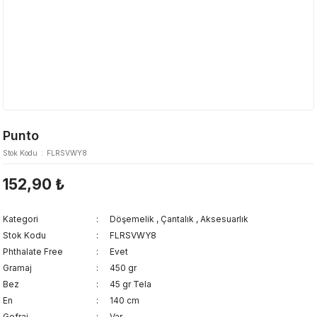
Punto
Stok Kodu
FLRSVWY8
152,90 ₺
Kategori
Döşemelik
,
Çantalık
,
Aksesuarlık
Stok Kodu
FLRSVWY8
Phthalate Free
Evet
Gramaj
450 gr
Bez
45 gr Tela
En
140 cm
Gofraj
Var