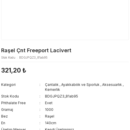
Raşel Çnt Freeport Lacivert
Stok Kodu
BDGJPQZ3_81ab95
321,20 ₺
Kategori
Çantalık
,
Ayakkabılık ve Sporluk
,
Aksesuarlık
,
Kemerlik
Stok Kodu
BDGJPQZ3_81ab95
Phthalate Free
Evet
Gramaj
1000
Bez
Raşel
En
140cm
Üretim Menşei
Kendi Üretimimiz