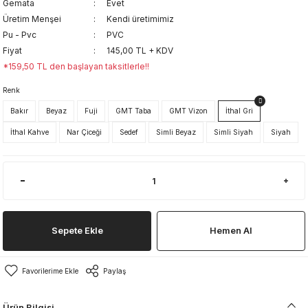
Gemata
Evet
Üretim Menşei
Kendi üretimimiz
Pu - Pvc
PVC
Fiyat
145,00 TL + KDV
*159,50 TL den başlayan taksitlerle!!
Renk
Bakır
Beyaz
Fuji
GMT Taba
GMT Vizon
İthal Gri
İthal Kahve
Nar Çiceği
Sedef
Simli Beyaz
Simli Siyah
Siyah
Sepete Ekle
Hemen Al
Paylaş
Ürün Bilgisi