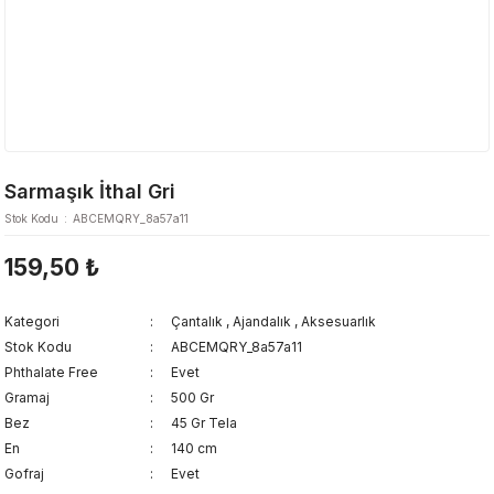
Sarmaşık İthal Gri
Stok Kodu
ABCEMQRY_8a57a11
159,50 ₺
Kategori
Çantalık
,
Ajandalık
,
Aksesuarlık
Stok Kodu
ABCEMQRY_8a57a11
Phthalate Free
Evet
Gramaj
500 Gr
Bez
45 Gr Tela
En
140 cm
Gofraj
Evet