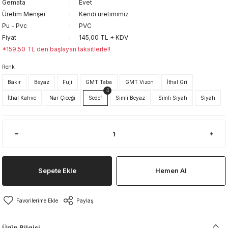
Gemata
Evet
Üretim Menşei
Kendi üretimimiz
Pu - Pvc
PVC
Fiyat
145,00 TL + KDV
*159,50 TL den başlayan taksitlerle!!
Renk
Bakır
Beyaz
Fuji
GMT Taba
GMT Vizon
İthal Gri
İthal Kahve
Nar Çiceği
Sedef
Simli Beyaz
Simli Siyah
Siyah
Sepete Ekle
Hemen Al
Paylaş
Ürün Bilgisi