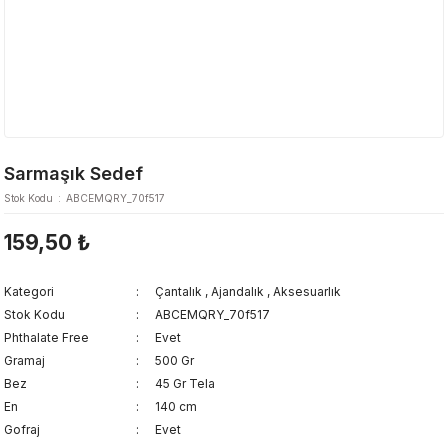
Sarmaşık Sedef
Stok Kodu
ABCEMQRY_70f517
159,50 ₺
Kategori
Çantalık
,
Ajandalık
,
Aksesuarlık
Stok Kodu
ABCEMQRY_70f517
Phthalate Free
Evet
Gramaj
500 Gr
Bez
45 Gr Tela
En
140 cm
Gofraj
Evet