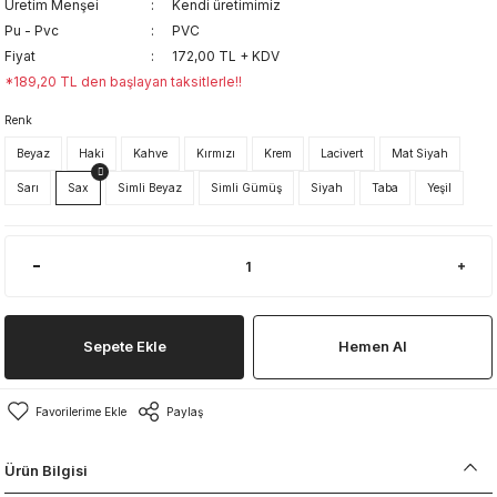
Üretim Menşei
Kendi üretimimiz
Pu - Pvc
PVC
Fiyat
172,00 TL + KDV
*189,20 TL den başlayan taksitlerle!!
Renk
Beyaz
Haki
Kahve
Kırmızı
Krem
Lacivert
Mat Siyah
Sarı
Sax
Simli Beyaz
Simli Gümüş
Siyah
Taba
Yeşil
Sepete Ekle
Hemen Al
Paylaş
Ürün Bilgisi