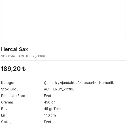
Hercai Sax
Stok Kodu
ACFHLPSY_71ff06
189,20 ₺
Kategori
Çantalık
,
Ajandalık
,
Aksesuarlık
,
Kemerlik
Stok Kodu
ACFHLPSY_71ff06
Phthalate Free
Evet
Gramaj
450 gr
Bez
45 gr Tela
En
140 cm
Gofraj
Evet