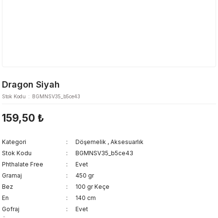
Dragon Siyah
Stok Kodu
BGMNSV35_b5ce43
159,50 ₺
Kategori
Döşemelik
,
Aksesuarlık
Stok Kodu
BGMNSV35_b5ce43
Phthalate Free
Evet
Gramaj
450 gr
Bez
100 gr Keçe
En
140 cm
Gofraj
Evet