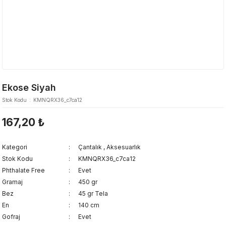
Ekose Siyah
Stok Kodu
KMNQRX36_c7ca12
167,20 ₺
Kategori
Çantalık
,
Aksesuarlık
Stok Kodu
KMNQRX36_c7ca12
Phthalate Free
Evet
Gramaj
450 gr
Bez
45 gr Tela
En
140 cm
Gofraj
Evet