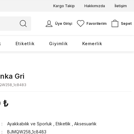
Kargo Takip
Hakkımızda
İletişim
Üye Girişi
Favorilerim
Sepet
k
Etiketlik
Giyimlik
Kemerlik
İnka Gri
QW258_1c8483
 ₺
Ayakkabılık ve Sporluk
,
Etiketlik
,
Aksesuarlık
BJMQW258_1c8483