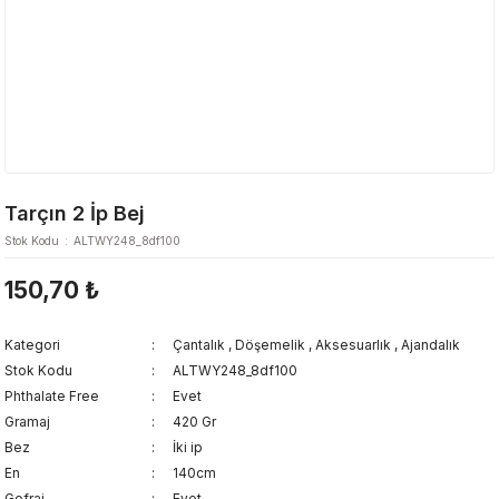
Tarçın 2 İp Bej
Stok Kodu
ALTWY248_8df100
150,70 ₺
Kategori
Çantalık
,
Döşemelik
,
Aksesuarlık
,
Ajandalık
Stok Kodu
ALTWY248_8df100
Phthalate Free
Evet
Gramaj
420 Gr
Bez
İki ip
En
140cm
Gofraj
Evet