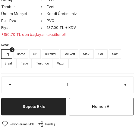
Tambur
Evet
Üretim Menşei
Kendi Üretimimiz
Pu - Pvc
PVC
Fiyat
137,00 TL + KDV
*150,70 TL den başlayan taksitlerle!!
Renk
Bej
Bordo
Gri
Kırmızı
Lacivert
Mavi
Sarı
Sax
Siyah
Taba
Turuncu
Vizon
Sepete Ekle
Hemen Al
Paylaş