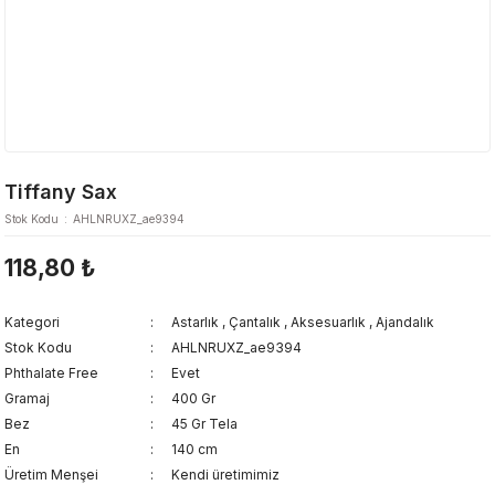
Tiffany Sax
Stok Kodu
AHLNRUXZ_ae9394
118,80 ₺
Kategori
Astarlık
,
Çantalık
,
Aksesuarlık
,
Ajandalık
Stok Kodu
AHLNRUXZ_ae9394
Phthalate Free
Evet
Gramaj
400 Gr
Bez
45 Gr Tela
En
140 cm
Üretim Menşei
Kendi üretimimiz