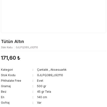
Tütün Altın
Stok Kodu
GJLPQ389_c92f10
171,60 ₺
Kategori
Çantalık
,
Aksesuarlık
Stok Kodu
GJLPQ389_c92f10
Phthalate Free
Evet
Gramaj
500 gr
Bez
45 gr Tela
En
140 cm
Gofraj
Var