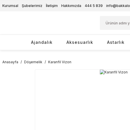
Kurumsal
Şubelerimiz
İletişim
Hakkımızda
444 5 839
info@bakkalo
Ajandalık
Aksesuarlık
Astarlık
Anasayfa
Döşemelik
Karanfil Vizon