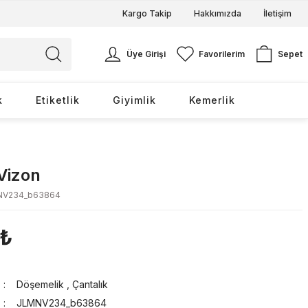
Kargo Takip
Hakkımızda
İletişim
Üye Girişi
Favorilerim
Sepet
k
Etiketlik
Giyimlik
Kemerlik
 Vizon
NV234_b63864
 ₺
Döşemelik
,
Çantalık
JLMNV234_b63864