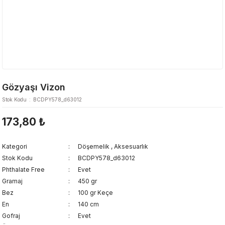
Gözyaşı Vizon
Stok Kodu
BCDPY578_d63012
173,80 ₺
Kategori
Döşemelik
,
Aksesuarlık
Stok Kodu
BCDPY578_d63012
Phthalate Free
Evet
Gramaj
450 gr
Bez
100 gr Keçe
En
140 cm
Gofraj
Evet