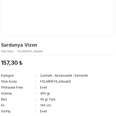
Sardunya Vizon
Stok Kodu
FGLNRWY4_b6eab6
157,30 ₺
Kategori
Çantalık
,
Aksesuarlık
,
Kemerlik
Stok Kodu
FGLNRWY4_b6eab6
Phthalate Free
Evet
Gramaj
450 gr
Bez
45 gr Tela
En
140 cm
Gofraj
Evet