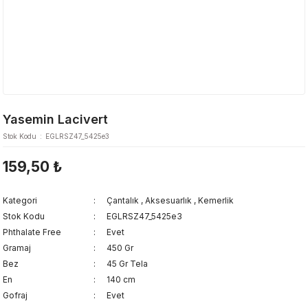
Yasemin Lacivert
Stok Kodu
EGLRSZ47_5425e3
159,50 ₺
Kategori
Çantalık
,
Aksesuarlık
,
Kemerlik
Stok Kodu
EGLRSZ47_5425e3
Phthalate Free
Evet
Gramaj
450 Gr
Bez
45 Gr Tela
En
140 cm
Gofraj
Evet