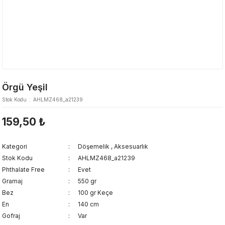
Örgü Yeşil
Stok Kodu
AHLMZ468_a21239
159,50 ₺
Kategori
Döşemelik
,
Aksesuarlık
Stok Kodu
AHLMZ468_a21239
Phthalate Free
Evet
Gramaj
550 gr
Bez
100 gr Keçe
En
140 cm
Gofraj
Var