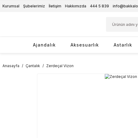
Kurumsal
Şubelerimiz
İletişim
Hakkımızda
444 5 839
info@bakkalo
Ajandalık
Aksesuarlık
Astarlık
Anasayfa
Çantalık
Zerdeçal Vizon