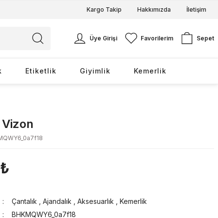
Kargo Takip
Hakkımızda
İletişim
Üye Girişi
Favorilerim
Sepet
k
Etiketlik
Giyimlik
Kemerlik
 Vizon
MQWY6_0a7f18
 ₺
Çantalık
,
Ajandalık
,
Aksesuarlık
,
Kemerlik
BHKMQWY6_0a7f18