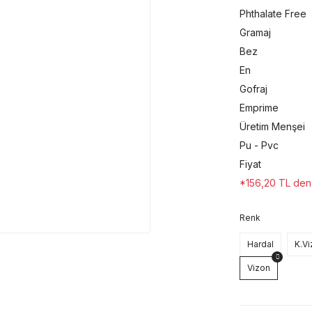
Phthalate Free
Gramaj
Bez
En
Gofraj
Emprime
Üretim Menşei
Pu - Pvc
Fiyat
*156,20 TL den b
Renk
Hardal
K.V
Vizon