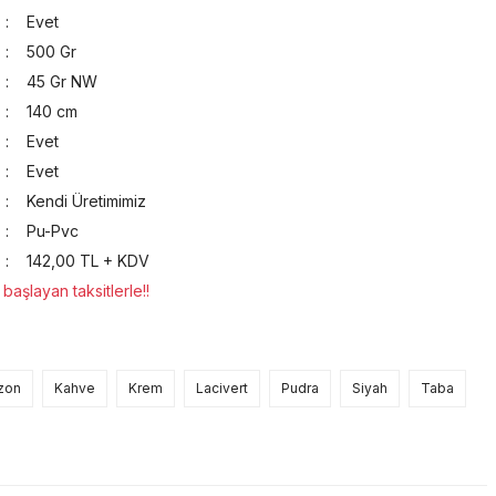
Evet
500 Gr
45 Gr NW
140 cm
Evet
Evet
Kendi Üretimimiz
Pu-Pvc
142,00 TL + KDV
aşlayan taksitlerle!!
izon
Kahve
Krem
Lacivert
Pudra
Siyah
Taba