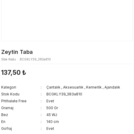
Zeytin Taba
Stok Kodu
BCGKLY39_383a810
137,50 ₺
Kategori
Çantalık
,
Aksesuarlık
,
Kemerlik
,
Ajandalık
Stok Kodu
BCGKLY39_383a810
Phthalate Free
Evet
Gramaj
500 Gr
Bez
45 WJ
En
140 cm
Gofraj
Evet