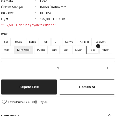
Gemata
Evet
Üretim Menşei
Kendi Üretimimiz
Pu - Pvc
PU-PVC
Fiyat
125,00 TL + KDV
*137,50 TL den başlayan taksitlerle!!
Renk
Bej
Beyaz
Bordo
Fuji
Gri
Kahve
Kırmızı
Lacivert
Mavi
Mint Yeşili
Pudra
Sarı
Sax
Siyah
Taba
Vizon
Sepete Ekle
Hemen Al
Paylaş
Ürün Bilgisi